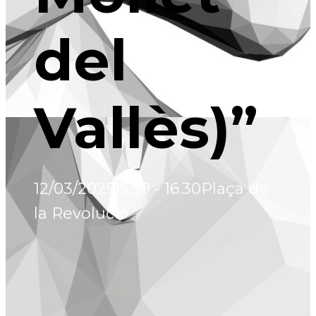
del
Vallès)”
12/03/2025
15.30 - 16.30
Plaça de
la Revolució