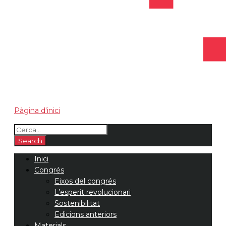
Pàgina d'inici
Inici
Congrés
Eixos del congrés
L’esperit revolucionari
Sostenibilitat
Edicions anteriors
Materials