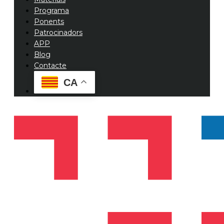
Programa
Ponents
Patrocinadors
APP
Blog
Contacte
CA