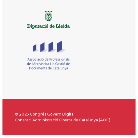
© 2025 Congrés Govern Digital
Consorci Administració Oberta de Catalunya (AOC)