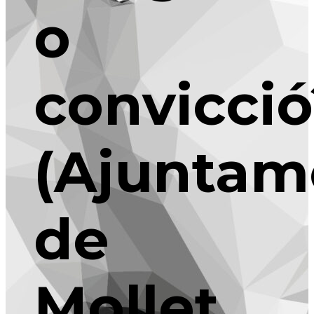
o
convicció
(Ajuntam
de
Mollet