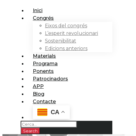
Inici
Congrés
Eixos del congrés
L’esperit revolucionari
Sostenibilitat
Edicions anteriors
Materials
Programa
Ponents
Patrocinadors
APP
Blog
Contacte
CA