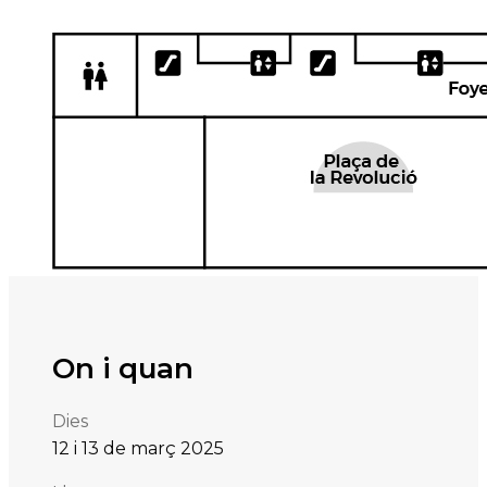
On i quan
Dies
12 i
13 de mar
ç
2025