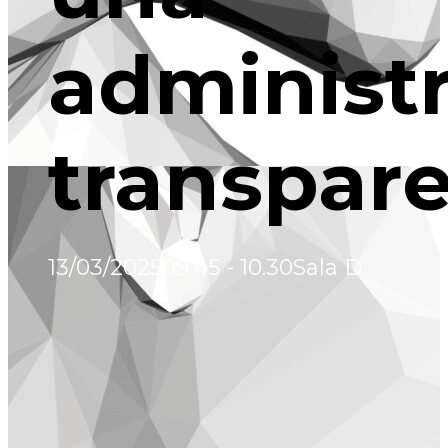
administ
transpar
13/03/2025
09.45 - 10.30
Sala D