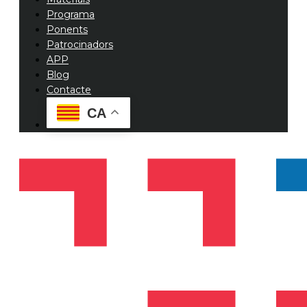
Programa
Ponents
Patrocinadors
APP
Blog
Contacte
CA