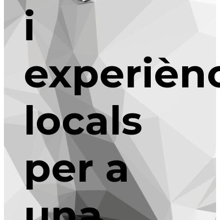
i
experièn
locals
per a
una