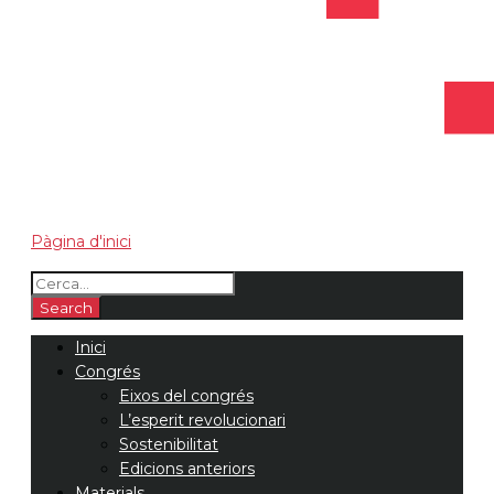
Pàgina d'inici
Inici
Congrés
Eixos del congrés
L’esperit revolucionari
Sostenibilitat
Edicions anteriors
Materials