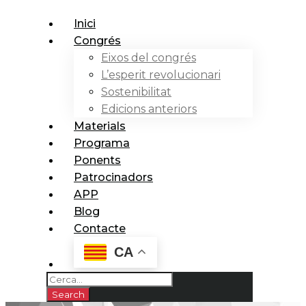
Inici
Congrés
Eixos del congrés
L’esperit revolucionari
Sostenibilitat
Edicions anteriors
Materials
Programa
Ponents
Patrocinadors
APP
Blog
Contacte
CA