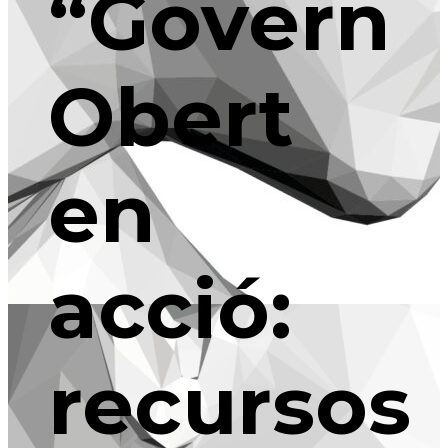
“Govern
Obert
en
acció:
recursos