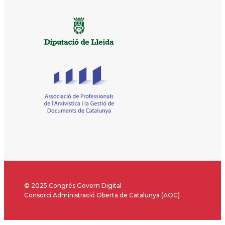
© 2025 Congrés Govern Digital
Consorci Administració Oberta de Catalunya (AOC)