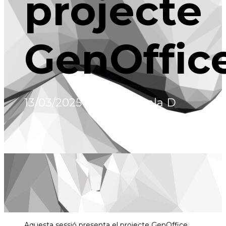
projecte
GenOffic
13/03/2025
13.45 - 14.15
Sala D
Aquesta sessió presenta el projecte GenOffice,