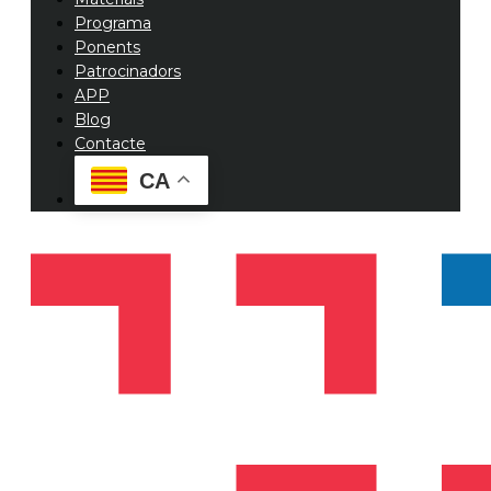
Programa
Ponents
Patrocinadors
APP
Blog
Contacte
CA