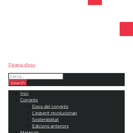
Pàgina d'inici
Inici
Congrés
Eixos del congrés
L’esperit revolucionari
Sostenibilitat
Edicions anteriors
Materials