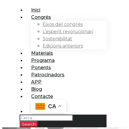
Inici
Congrés
Eixos del congrés
L’esperit revolucionari
Sostenibilitat
Edicions anteriors
Materials
Programa
Ponents
Patrocinadors
APP
Blog
Contacte
CA