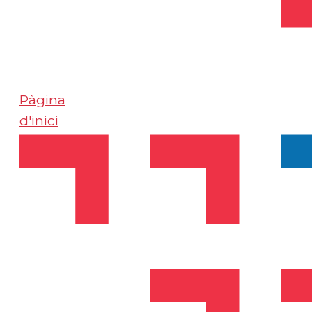
Pàgina
d'inici