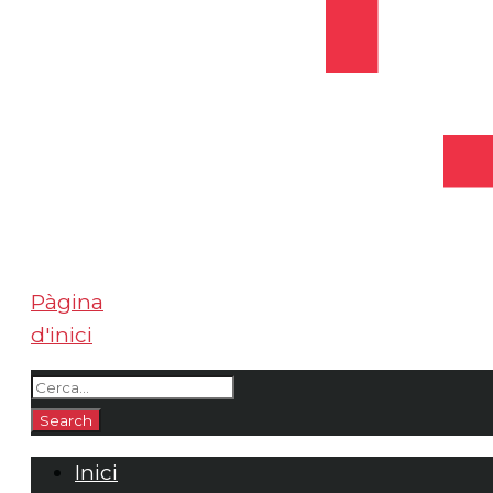
Pàgina
d'inici
Inici