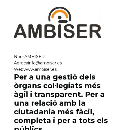
Nom
AMBISER
Adreça
info@ambiser.es
Web
www.ambiser.es
Per a una gestió dels
òrgans col·legiats més
àgil i transparent. Per a
una relació amb la
ciutadania més fàcil,
completa i per a tots els
públics.