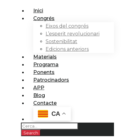
Inici
Congrés
Eixos del congrés
L’esperit revolucionari
Sostenibilitat
Edicions anteriors
Materials
Programa
Ponents
Patrocinadors
APP
Blog
Contacte
CA