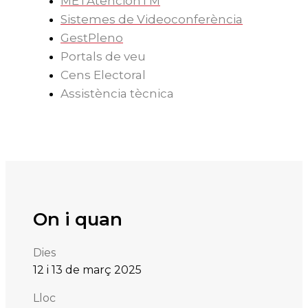
METAtenciónTM
Sistemes de Videoconferència
GestPleno
Portals de veu
Cens Electoral
Assistència tècnica
On i quan
Dies
12 i
13 de mar
ç
2025
Lloc