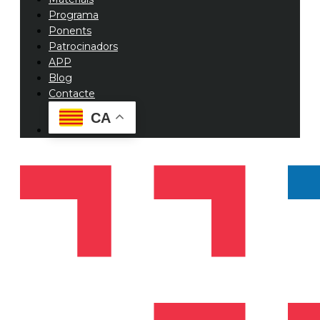
Programa
Ponents
Patrocinadors
APP
Blog
Contacte
CA