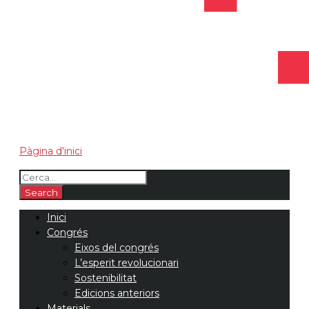
Pàgina d'inici
Inici
Congrés
Eixos del congrés
L’esperit revolucionari
Sostenibilitat
Edicions anteriors
Materials