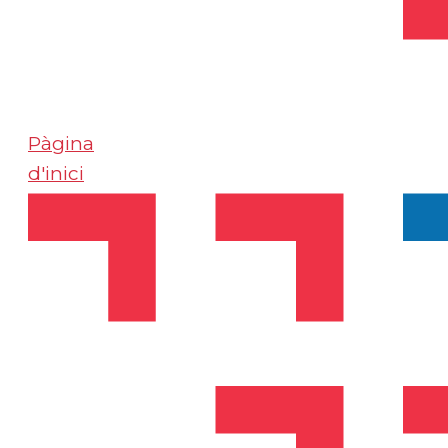
Pàgina
d'inici