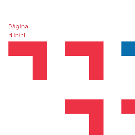
Pàgina
d'inici