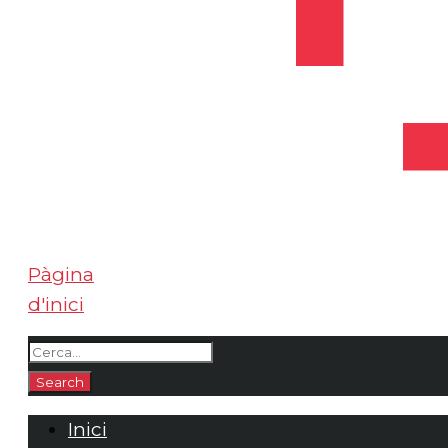
Pàgina
d'inici
Inici