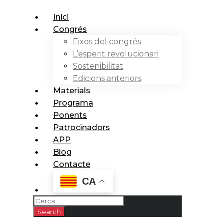
Inici
Congrés
Eixos del congrés
L’esperit revolucionari
Sostenibilitat
Edicions anteriors
Materials
Programa
Ponents
Patrocinadors
APP
Blog
Contacte
CA