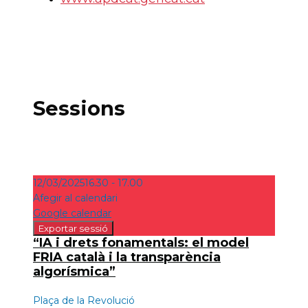
Sessions
12/03/2025
16.30 - 17.00
Afegir al calendari
Google calendar
“IA i drets fonamentals: el model
FRIA català i la transparència
algorísmica”
Plaça de la Revolució