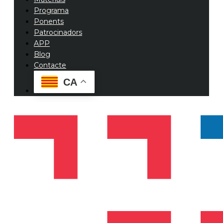
Programa
Ponents
Patrocinadors
APP
Blog
Contacte
CA