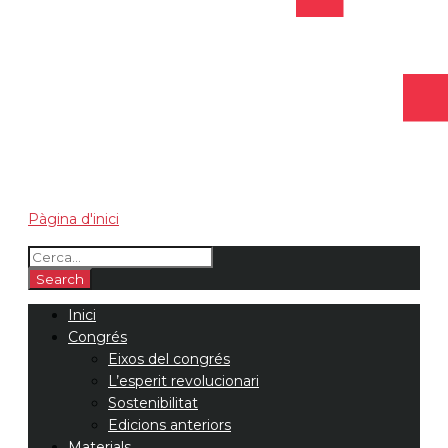
Pàgina d'inici
Inici
Congrés
Eixos del congrés
L’esperit revolucionari
Sostenibilitat
Edicions anteriors
Materials