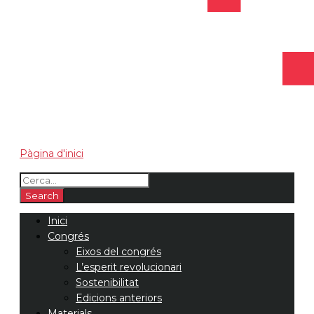
Pàgina d'inici
Inici
Congrés
Eixos del congrés
L’esperit revolucionari
Sostenibilitat
Edicions anteriors
Materials