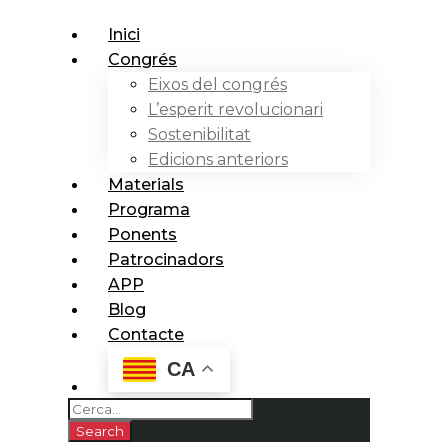
Inici
Congrés
Eixos del congrés
L’esperit revolucionari
Sostenibilitat
Edicions anteriors
Materials
Programa
Ponents
Patrocinadors
APP
Blog
Contacte
CA