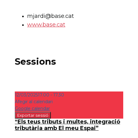
mjardi@base.cat
www.base.cat
Sessions
12/03/2025
17.00 - 17.30
Afegir al calendari
Google calendar
“Els teus tributs i multes, integració
tributària amb El meu Espai”