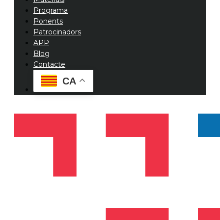
Programa
Ponents
Patrocinadors
APP
Blog
Contacte
CA